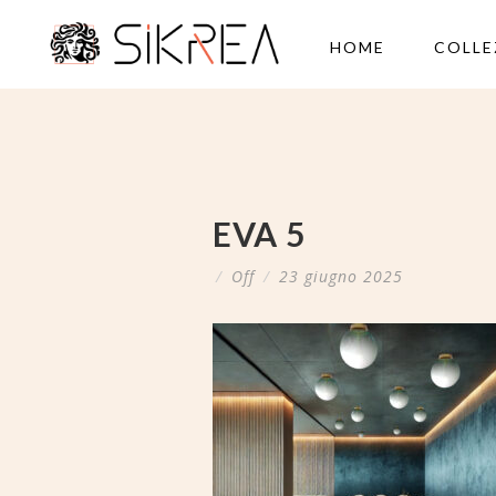
HOME
COLLE
EVA 5
/
Off
/
23 giugno 2025